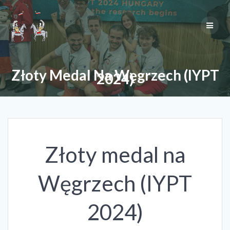
Skip
to
content
Złoty Medal Na Węgrzech (IYPT
2024)
Złoty medal na
Węgrzech (IYPT
2024)