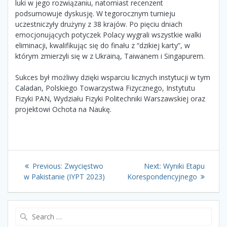
luki w jego rozwiązaniu, natomiast recenzent
podsumowuje dyskusję. W tegorocznym turnieju
uczestniczyły drużyny z 38 krajów. Po pięciu dniach
emocjonujących potyczek Polacy wygrali wszystkie walki
eliminacji, kwalifikując się do finału z “dzikiej karty”, w
którym zmierzyli się w z Ukrainą, Taiwanem i Singapurem.
Sukces był możliwy dzięki wsparciu licznych instytucji w tym
Caladan, Polskiego Towarzystwa Fizycznego, Instytutu
Fizyki PAN, Wydziału Fizyki Politechniki Warszawskiej oraz
projektowi Ochota na Naukę.
Nawigacja
Previous
Next
Previous:
Zwycięstwo
Next:
Wyniki Etapu
post:
post:
wpisu
w Pakistanie (IYPT 2023)
Korespondencyjnego
Search
for: