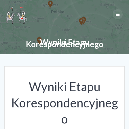
Skip
to
content
Wyniki Etapu
Korespondencyjnego
Wyniki Etapu
Korespondencyjneg
o