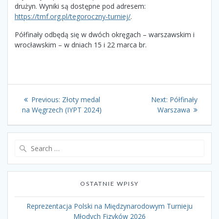
drużyn. Wyniki są dostępne pod adresem:
https://tmf.org.pl/tegoroczny-turniej/
.
Półfinały odbędą się w dwóch okręgach – warszawskim i
wrocławskim – w dniach 15 i 22 marca br.
Nawigacja
Previous
Next
Previous:
Złoty medal
Next:
Półfinały
post:
post:
wpisu
na Węgrzech (IYPT 2024)
Warszawa
Search
for:
OSTATNIE WPISY
Reprezentacja Polski na Międzynarodowym Turnieju
Młodych Fizyków 2026